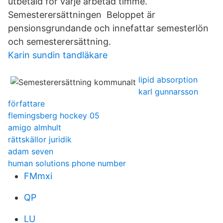
utbetald för varje arbetad timme.
Semesterersättningen Beloppet är
pensionsgrundande och innefattar semesterlön
och semesterersättning.
Karin sundin tandläkare
lipid absorption
karl gunnarsson
författare
flemingsberg hockey 05
amigo almhult
rättskällor juridik
adam seven
human solutions phone number
FMmxi
QP
LU